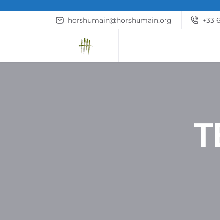
horshumain@horshumain.org
+33 
T